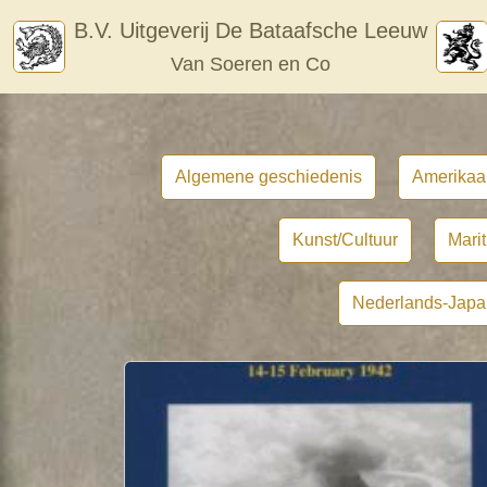
Skip
B.V. Uitgeverij De Bataafsche Leeuw
to
Van Soeren en Co
content
Algemene geschiedenis
Amerikaa
Kunst/Cultuur
Mari
Nederlands-Japa