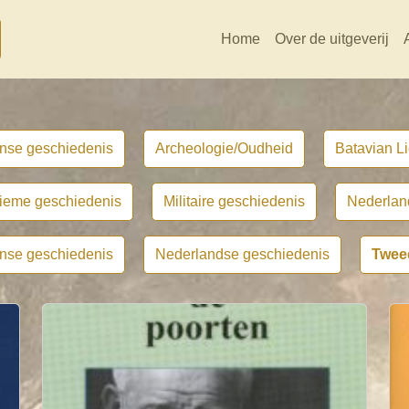
Home
Over de uitgeverij
nse geschiedenis
Archeologie/Oudheid
Batavian Li
tieme geschiedenis
Militaire geschiedenis
Nederlan
nse geschiedenis
Nederlandse geschiedenis
Twee