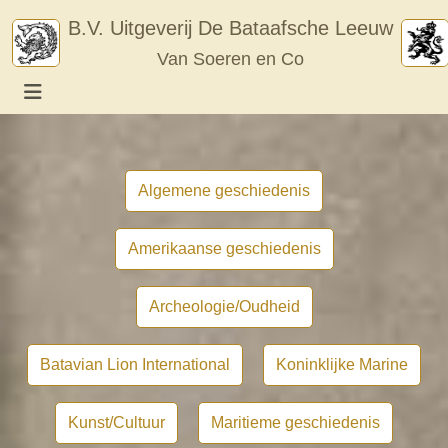
Skip
B.V. Uitgeverij De Bataafsche Leeuw
to
Van Soeren en Co
content
Algemene geschiedenis
Amerikaanse geschiedenis
Archeologie/Oudheid
Batavian Lion International
Koninklijke Marine
Kunst/Cultuur
Maritieme geschiedenis