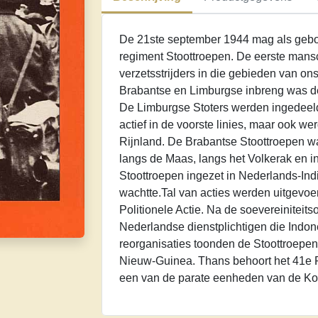
De 21ste september 1944 mag als geb
regiment Stoottroepen. De eerste mans
verzetsstrijders in die gebieden van on
Brabantse en Limburgse inbreng was de
De Limburgse Stoters werden ingedeeld
actief in de voorste linies, maar ook 
Rijnland. De Brabantse Stoottroepen wa
langs de Maas, langs het Volkerak en i
Stoottroepen ingezet in Nederlands-Ind
wachtte.Tal van acties werden uitgevoe
Politionele Actie. Na de soevereiniteits
Nederlandse dienstplichtigen die Indone
reorganisaties toonden de Stoottroepen 
Nieuw-Guinea. Thans behoort het 41e Pa
een van de parate eenheden van de Ko