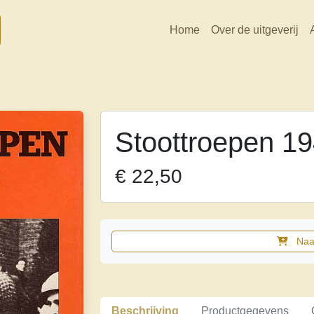
Home
Over de uitgeverij
Stoottroepen 1
€
22,50
Naa
Stoottroepen
1944-
1984
aantal
Beschrijving
Productgegevens