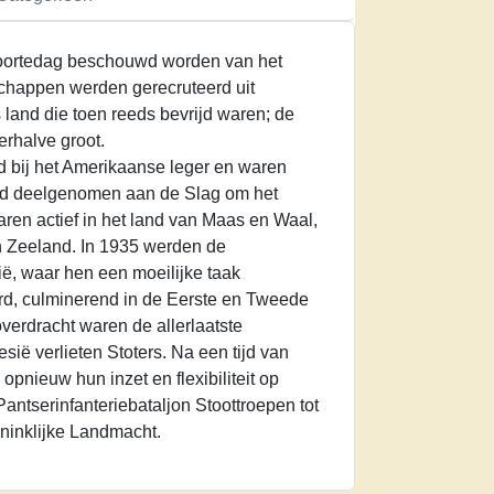
oortedag beschouwd worden van het
chappen werden gerecruteerd uit
s land die toen reeds bevrijd waren; de
rhalve groot.
 bij het Amerikaanse leger en waren
werd deelgenomen aan de Slag om het
ren actief in het land van Maas en Waal,
n Zeeland. In 1935 werden de
ië, waar hen een moeilijke taak
rd, culminerend in de Eerste en Tweede
overdracht waren de allerlaatste
sië verlieten Stoters. Na een tijd van
opnieuw hun inzet en flexibiliteit op
ntserinfanteriebataljon Stoottroepen tot
ninklijke Landmacht.