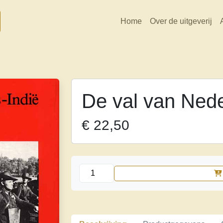
Home
Over de uitgeverij
De val van Nede
€
22,50
De
val
van
Nederlands-
Indië