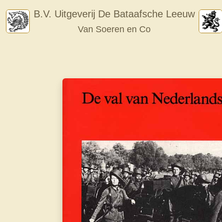
Skip
B.V. Uitgeverij De Bataafsche Leeuw
to
Van Soeren en Co
content