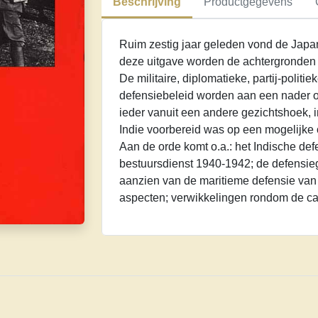
Beschrijving
Productgegevens
aantal
Ruim zestig jaar geleden vond de Japan
deze uitgave worden de achtergronden 
De militaire, diplomatieke, partij-politi
defensiebeleid worden aan een nader 
ieder vanuit een andere gezichtshoek, 
Indie voorbereid was op een mogelijke 
Aan de orde komt o.a.: het Indische defe
bestuursdienst 1940-1942; de defensie
aanzien van de maritieme defensie van 
aspecten; verwikkelingen rondom de cap