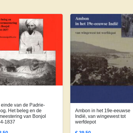
 einde van de Padrie-
log. Het beleg en de
Ambon in het 19e-eeuwse
meestering van Bonjol
Indië, van wingewest tot
4-1837
werfdepot
2,50
€
39,50