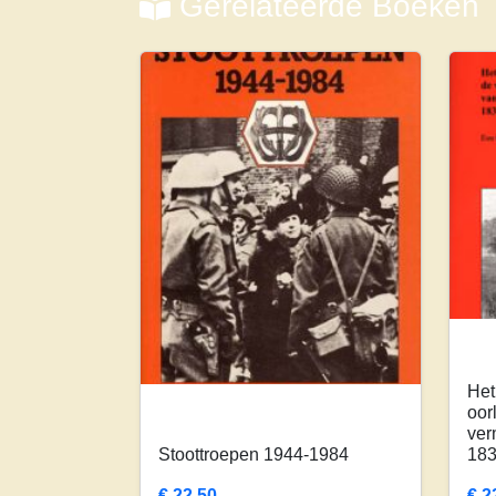
Gerelateerde Boeken
Het
oor
ver
Stoottroepen 1944-1984
183
€
22,50
€
2