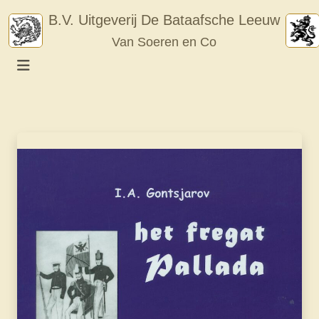
Skip
B.V. Uitgeverij De Bataafsche Leeuw
to
Van Soeren en Co
content