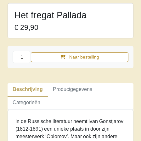
Het fregat Pallada
€
29,90
Het
Naar bestelling
fregat
Pallada
aantal
Beschrijving
Productgegevens
Categorieën
In de Russische literatuur neemt Ivan Gonstjarov
(1812-1891) een unieke plaats in door zijn
meesterwerk ‘Oblomov’. Maar ook zijn andere