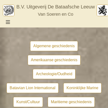
Skip
B.V. Uitgeverij De Bataafsche Leeuw
to
Van Soeren en Co
content
Algemene geschiedenis
Amerikaanse geschiedenis
Archeologie/Oudheid
Batavian Lion International
Koninklijke Marine
Kunst/Cultuur
Maritieme geschiedenis