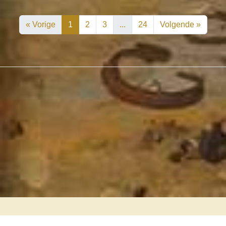
« Vorige
1
2
3
...
24
Volgende »