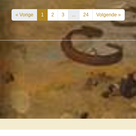
« Vorige
1
2
3
...
24
Volgende »