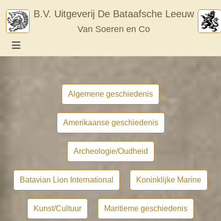
Skip
B.V. Uitgeverij De Bataafsche Leeuw
to
Van Soeren en Co
content
Algemene geschiedenis
Amerikaanse geschiedenis
Archeologie/Oudheid
Batavian Lion International
Koninklijke Marine
Kunst/Cultuur
Maritieme geschiedenis