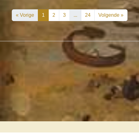
« Vorige
1
2
3
...
24
Volgende »