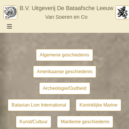
Skip
B.V. Uitgeverij De Bataafsche Leeuw
to
Van Soeren en Co
content
Algemene geschiedenis
Amerikaanse geschiedenis
Archeologie/Oudheid
Batavian Lion International
Koninklijke Marine
Kunst/Cultuur
Maritieme geschiedenis