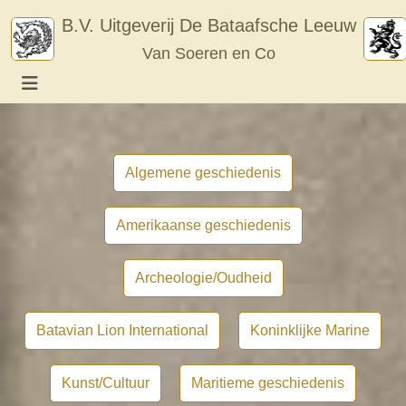
Skip
B.V. Uitgeverij De Bataafsche Leeuw
to
Van Soeren en Co
content
Algemene geschiedenis
Amerikaanse geschiedenis
Archeologie/Oudheid
Batavian Lion International
Koninklijke Marine
Kunst/Cultuur
Maritieme geschiedenis