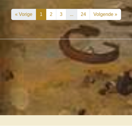
« Vorige
1
2
3
...
24
Volgende »