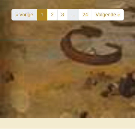
« Vorige
1
2
3
...
24
Volgende »