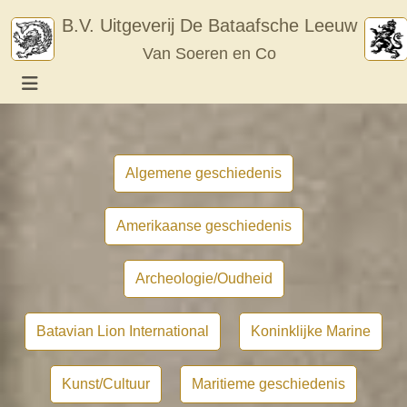
Skip
B.V. Uitgeverij De Bataafsche Leeuw
to
Van Soeren en Co
content
Algemene geschiedenis
Amerikaanse geschiedenis
Archeologie/Oudheid
Batavian Lion International
Koninklijke Marine
Kunst/Cultuur
Maritieme geschiedenis