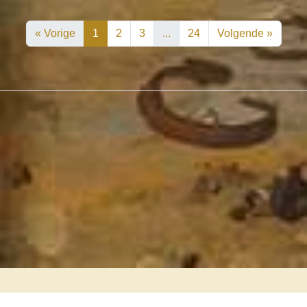
« Vorige
1
2
3
...
24
Volgende »