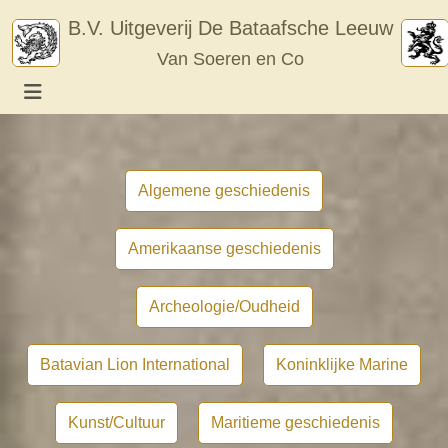
Skip
B.V. Uitgeverij De Bataafsche Leeuw
to
Van Soeren en Co
content
Algemene geschiedenis
Amerikaanse geschiedenis
Archeologie/Oudheid
Batavian Lion International
Koninklijke Marine
Kunst/Cultuur
Maritieme geschiedenis