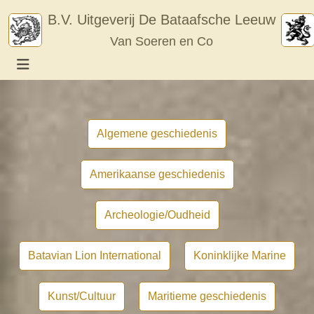
Skip
B.V. Uitgeverij De Bataafsche Leeuw
to
Van Soeren en Co
content
Algemene geschiedenis
Amerikaanse geschiedenis
Archeologie/Oudheid
Batavian Lion International
Koninklijke Marine
Kunst/Cultuur
Maritieme geschiedenis