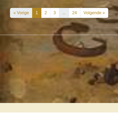
« Vorige
1
2
3
...
24
Volgende »