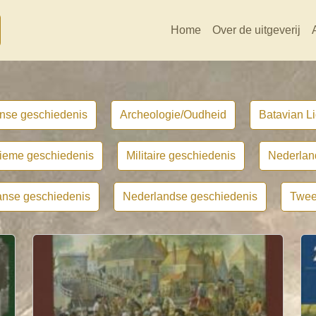
Home
Over de uitgeverij
nse geschiedenis
Archeologie/Oudheid
Batavian Li
tieme geschiedenis
Militaire geschiedenis
Nederlan
nse geschiedenis
Nederlandse geschiedenis
Twee