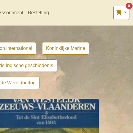
0
Assortiment
Bestelling
on International
Koninklijke Marine
ds-Indische geschiedenis
de Wereldoorlog