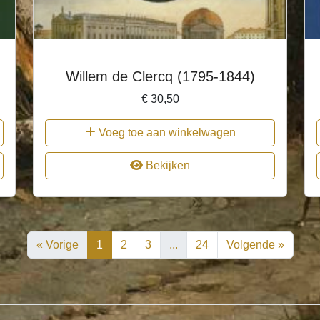
Willem de Clercq (1795-1844)
€
30,50
Voeg toe aan winkelwagen
Bekijken
« Vorige
1
2
3
...
24
Volgende »