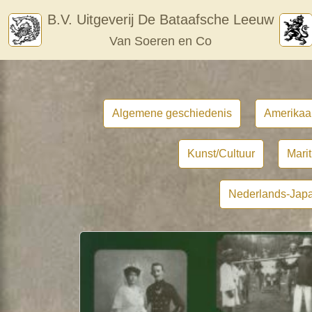
Skip
B.V. Uitgeverij De Bataafsche Leeuw
to
Van Soeren en Co
content
Algemene geschiedenis
Amerikaa
Kunst/Cultuur
Mari
Nederlands-Japa