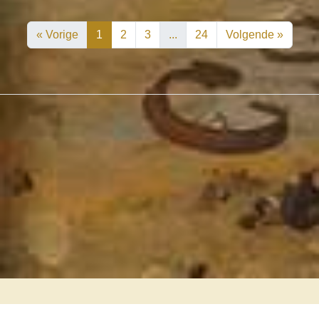
« Vorige
1
2
3
...
24
Volgende »