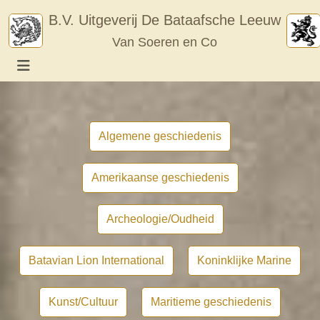
Skip
B.V. Uitgeverij De Bataafsche Leeuw
to
Van Soeren en Co
content
Algemene geschiedenis
Amerikaanse geschiedenis
Archeologie/Oudheid
Batavian Lion International
Koninklijke Marine
Kunst/Cultuur
Maritieme geschiedenis