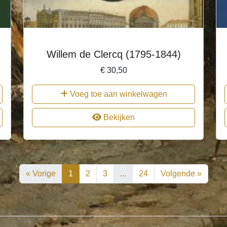
Willem de Clercq (1795-1844)
€
30,50
Voeg toe aan winkelwagen
Bekijken
« Vorige
1
2
3
...
24
Volgende »