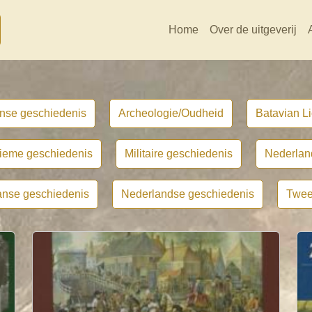
Home
Over de uitgeverij
nse geschiedenis
Archeologie/Oudheid
Batavian Li
tieme geschiedenis
Militaire geschiedenis
Nederlan
nse geschiedenis
Nederlandse geschiedenis
Twee