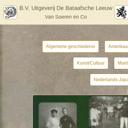
Skip
B.V. Uitgeverij De Bataafsche Leeuw
to
Van Soeren en Co
content
Algemene geschiedenis
Amerikaa
Kunst/Cultuur
Mari
Nederlands-Japa