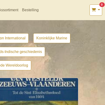
0
Assortiment
Bestelling
on International
Koninklijke Marine
ds-Indische geschiedenis
de Wereldoorlog