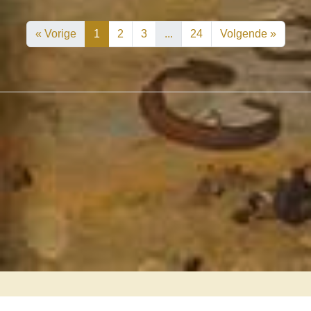
« Vorige
1
2
3
...
24
Volgende »