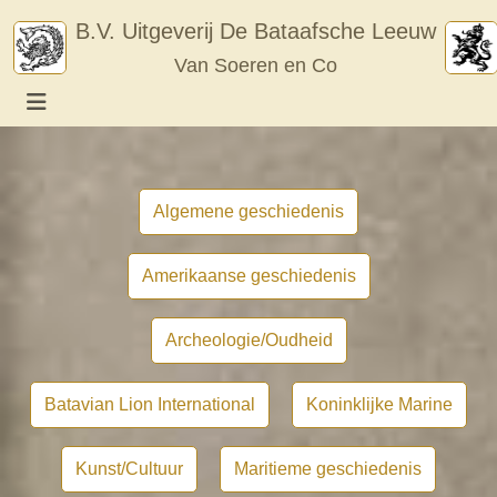
Skip
B.V. Uitgeverij De Bataafsche Leeuw
to
Van Soeren en Co
content
Algemene geschiedenis
Amerikaanse geschiedenis
Archeologie/Oudheid
Batavian Lion International
Koninklijke Marine
Kunst/Cultuur
Maritieme geschiedenis