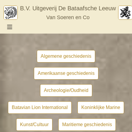
Skip
B.V. Uitgeverij De Bataafsche Leeuw
to
Van Soeren en Co
content
Algemene geschiedenis
Amerikaanse geschiedenis
Archeologie/Oudheid
Batavian Lion International
Koninklijke Marine
Kunst/Cultuur
Maritieme geschiedenis