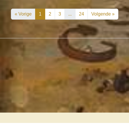
« Vorige
1
2
3
...
24
Volgende »