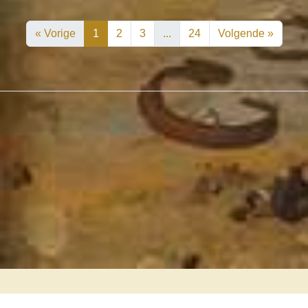
« Vorige
1
2
3
...
24
Volgende »