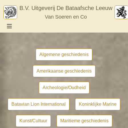
Skip
B.V. Uitgeverij De Bataafsche Leeuw
to
Van Soeren en Co
content
Algemene geschiedenis
Amerikaanse geschiedenis
Archeologie/Oudheid
Batavian Lion International
Koninklijke Marine
Kunst/Cultuur
Maritieme geschiedenis