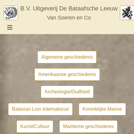
Skip
B.V. Uitgeverij De Bataafsche Leeuw
to
Van Soeren en Co
content
Algemene geschiedenis
Amerikaanse geschiedenis
Archeologie/Oudheid
Batavian Lion International
Koninklijke Marine
Kunst/Cultuur
Maritieme geschiedenis