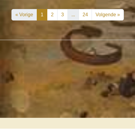
« Vorige
1
2
3
...
24
Volgende »