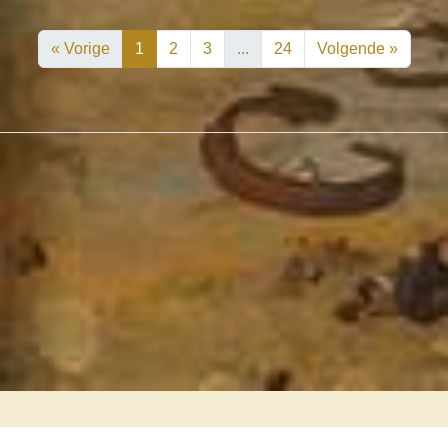
« Vorige
1
2
3
...
24
Volgende »