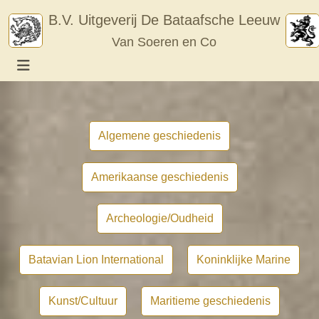
Skip
B.V. Uitgeverij De Bataafsche Leeuw
to
Van Soeren en Co
content
Algemene geschiedenis
Amerikaanse geschiedenis
Archeologie/Oudheid
Batavian Lion International
Koninklijke Marine
Kunst/Cultuur
Maritieme geschiedenis