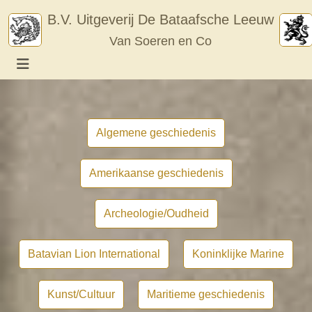
Skip
B.V. Uitgeverij De Bataafsche Leeuw
to
Van Soeren en Co
content
Algemene geschiedenis
Amerikaanse geschiedenis
Archeologie/Oudheid
Batavian Lion International
Koninklijke Marine
Kunst/Cultuur
Maritieme geschiedenis