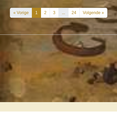
« Vorige
1
2
3
...
24
Volgende »