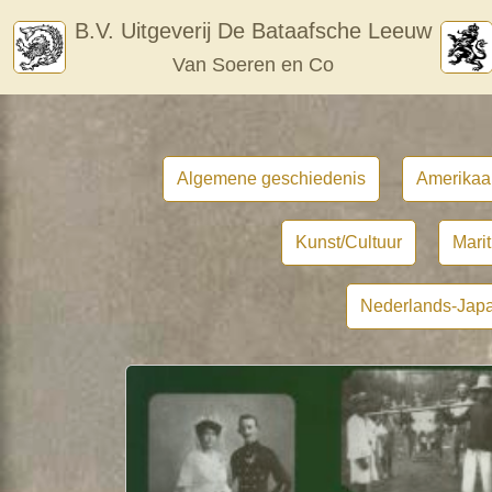
Skip
B.V. Uitgeverij De Bataafsche Leeuw
to
Van Soeren en Co
content
Algemene geschiedenis
Amerikaa
Kunst/Cultuur
Mari
Nederlands-Japa