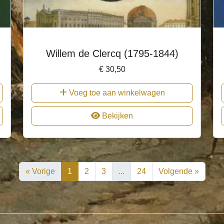
Willem de Clercq (1795-1844)
€
30,50
Voeg toe aan winkelwagen
Bekijken
« Vorige
1
2
3
...
24
Volgende »