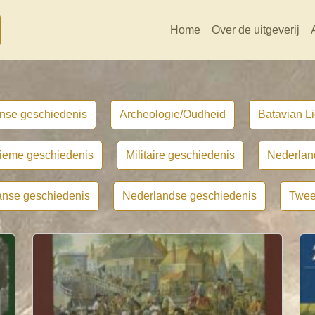
Home
Over de uitgeverij
nse geschiedenis
Archeologie/Oudheid
Batavian Li
tieme geschiedenis
Militaire geschiedenis
Nederlan
nse geschiedenis
Nederlandse geschiedenis
Twee