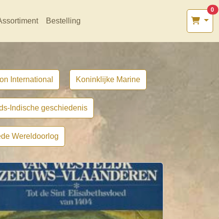
0
Assortiment
Bestelling
on International
Koninklijke Marine
ds-Indische geschiedenis
de Wereldoorlog