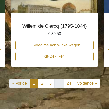
Willem de Clercq (1795-1844)
€
30,50
Voeg toe aan winkelwagen
Bekijken
« Vorige
1
2
3
...
24
Volgende »