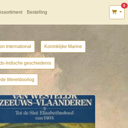
0
Assortiment
Bestelling
on International
Koninklijke Marine
ds-Indische geschiedenis
de Wereldoorlog