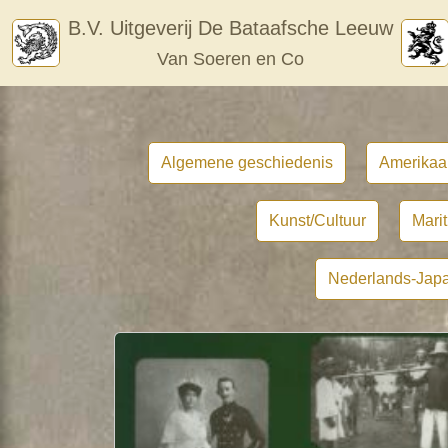
Skip
B.V. Uitgeverij De Bataafsche Leeuw
to
Van Soeren en Co
content
Algemene geschiedenis
Amerikaa
Kunst/Cultuur
Mari
Nederlands-Japa