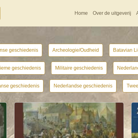
Home
Over de uitgeverij
nse geschiedenis
Archeologie/Oudheid
Batavian Li
tieme geschiedenis
Militaire geschiedenis
Nederlan
nse geschiedenis
Nederlandse geschiedenis
Twee