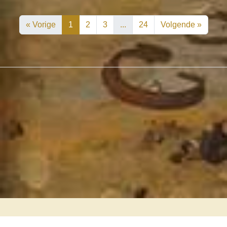
« Vorige
1
2
3
...
24
Volgende »