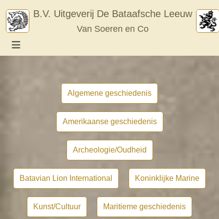
Skip
B.V. Uitgeverij De Bataafsche Leeuw
to
Van Soeren en Co
content
Algemene geschiedenis
Amerikaanse geschiedenis
Archeologie/Oudheid
Batavian Lion International
Koninklijke Marine
Kunst/Cultuur
Maritieme geschiedenis