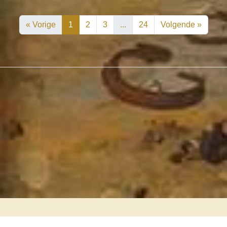
« Vorige
1
2
3
...
24
Volgende »