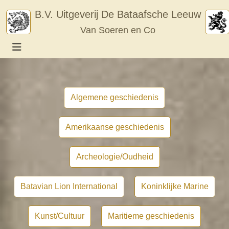
Skip
B.V. Uitgeverij De Bataafsche Leeuw
to
Van Soeren en Co
content
Algemene geschiedenis
Amerikaanse geschiedenis
Archeologie/Oudheid
Batavian Lion International
Koninklijke Marine
Kunst/Cultuur
Maritieme geschiedenis