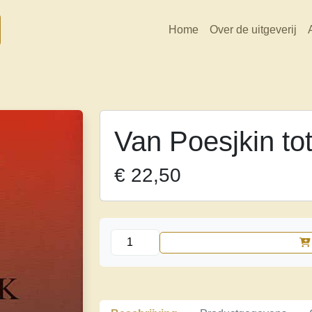
Home
Over de uitgeverij
Van Poesjkin to
€
22,50
Van
Poesjkin
tot
Pasternak
aantal