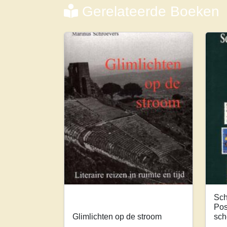
Gerelateerde Boeken
Sch
Pos
Glimlichten op de stroom
sch