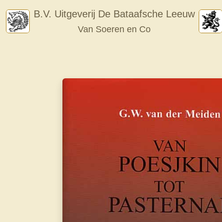
Skip
B.V. Uitgeverij De Bataafsche Leeuw
to
Van Soeren en Co
content