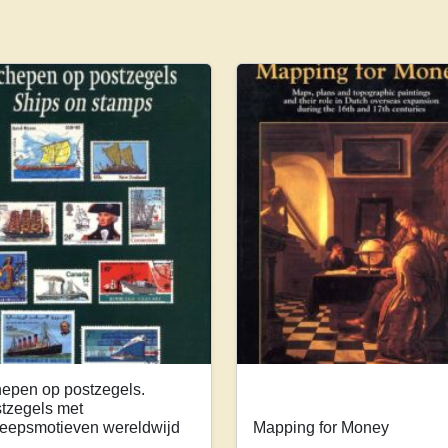
epen op postzegels.
tzegels met
eepsmotieven wereldwijd
Mapping for Money