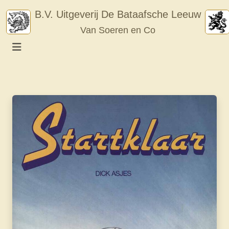
Skip
B.V. Uitgeverij De Bataafsche Leeuw
to
Van Soeren en Co
content