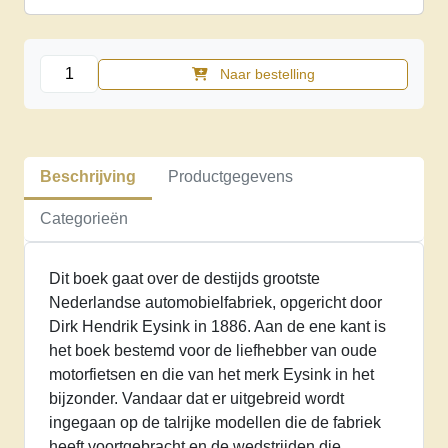
Eysink.
Naar bestelling
Van
fiets
tot
motorfiets
Beschrijving
Productgegevens
aantal
Categorieën
Dit boek gaat over de destijds grootste
Nederlandse automobielfabriek, opgericht door
Dirk Hendrik Eysink in 1886. Aan de ene kant is
het boek bestemd voor de liefhebber van oude
motorfietsen en die van het merk Eysink in het
bijzonder. Vandaar dat er uitgebreid wordt
ingegaan op de talrijke modellen die de fabriek
heeft voortgebracht en de wedstrijden die