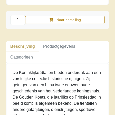
Rijtuigen
Naar bestelling
en
sleden
in
koninklijk
Beschrijving
Productgegevens
bezit
aantal
Categorieën
De Koninklijke Stallen bieden onderdak aan een
vorstelijke collectie historische rijtuigen. Zij
getuigen van een bijna twee eeuwen oude
geschiedenis van het Nederlandse koningshuis.
De Gouden Koets, die jaarlijks op Prinsjesdag in
beeld komt, is algemeen bekend. De tientallen
andere galarijtuigen, dienstrijtuigen, sportieve