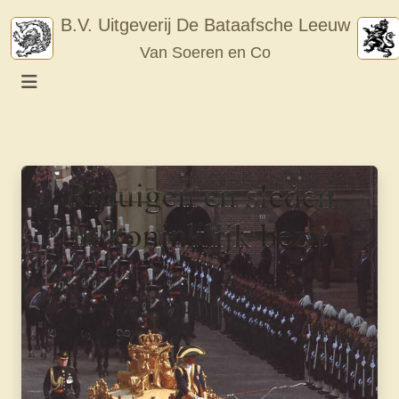
Skip
B.V. Uitgeverij De Bataafsche Leeuw
to
Van Soeren en Co
content