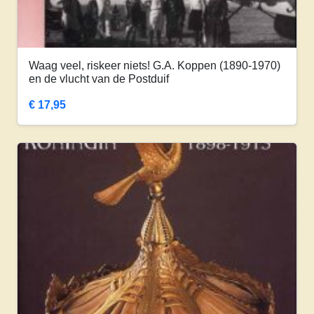
Waag veel, riskeer niets! G.A. Koppen (1890-1970)
en de vlucht van de Postduif
€
17,95