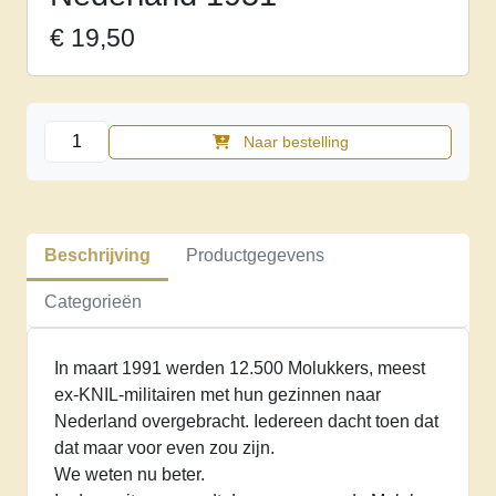
€
19,50
Tijdelijk
Naar bestelling
verblijf.
De
opvang
van
Beschrijving
Productgegevens
Molukkers
in
Categorieën
Nederland
1951
In maart 1991 werden 12.500 Molukkers, meest
aantal
ex-KNIL-militairen met hun gezinnen naar
Nederland overgebracht. Iedereen dacht toen dat
dat maar voor even zou zijn.
We weten nu beter.