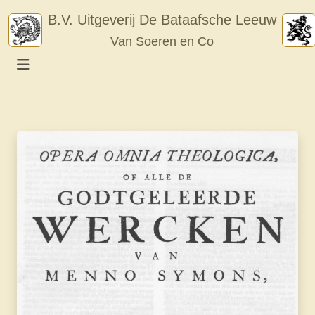
Skip
B.V. Uitgeverij De Bataafsche Leeuw
to
Van Soeren en Co
content