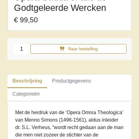
Godtgeleerde Wercken
€
99,50
Opera
Naar bestelling
Omnia
of
alle
de
Beschrijving
Productgegevens
Godtgeleerde
Wercken
Categorieën
aantal
Met de herdruk van de ‘Opera Omnia Theologica’
van Menno Simons (1496-1561), aldus inleider
dr. S.L. Verheus, “wordt recht gedaan aan de man
die men niet zozeer de stichter van de