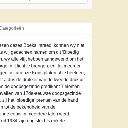
Categorieën
eezen dezes Boeks intreed, konnen wy niet
 pas wij gedachten namen om dit ‘Bloedig
n, wy alle vlijt hebben aangewend om het
rge in ’t licht te brengen, en, tot meerder
gen in curieuze Konstplaten af te beelden,
en” aldus de drukker van de tweede druk uit
an de doopsgezinde predikant Tieleman
tgevallen van 17de-eeuwse doopsgezinde
 zij het ‘bloedige’ prenten van de hand
en tot de bekendheid van de
tiende eeuw in meerdere talen werd
 uit 1984 zijn nog slechts enkele