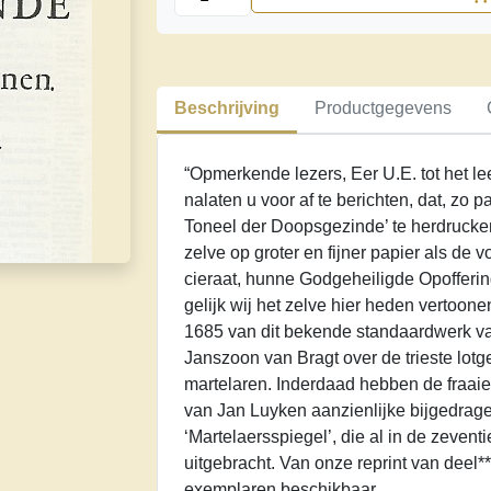
der
Doopsgesinde
of
Weereloose
Beschrijving
Productgegevens
Christenen**
aantal
“Opmerkende lezers, Eer U.E. tot het l
nalaten u voor af te berichten, dat, zo
Toneel der Doopsgezinde’ te herdrucke
zelve op groter en fijner papier als de vo
cieraat, hunne Godgeheiligde Opofferin
gelijk wij het zelve hier heden vertoon
1685 van dit bekende standaardwerk v
Janszoon van Bragt over de trieste lo
martelaren. Inderdaad hebben de fraaie,
van Jan Luyken aanzienlijke bijgedrag
‘Martelaersspiegel’, die al in de zeven
uitgebracht. Van onze reprint van deel**
exemplaren beschikbaar.