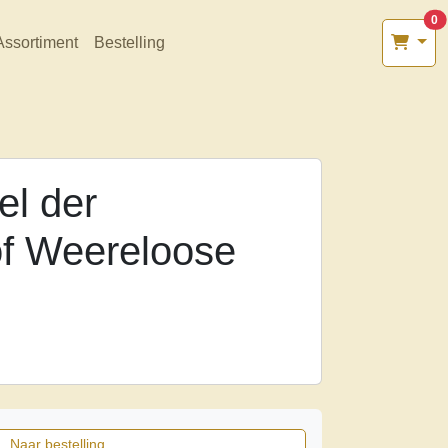
0
Assortiment
Bestelling
el der
f Weereloose
Naar bestelling