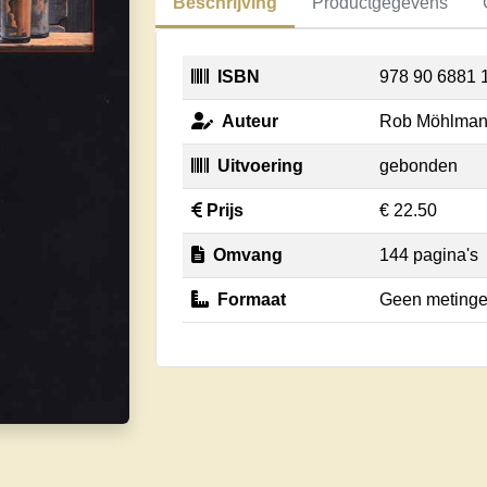
Beschrijving
Productgegevens
ISBN
978 90 6881 
Auteur
Rob Möhlma
Uitvoering
gebonden
Prijs
€ 22.50
Omvang
144 pagina's
Formaat
Geen metingen