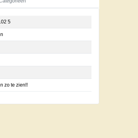
Categorieën
102 5
nn
 zo te zien!!