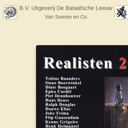
Skip
B.V. Uitgeverij De Bataafsche Leeuw
to
Van Soeren en Co
content