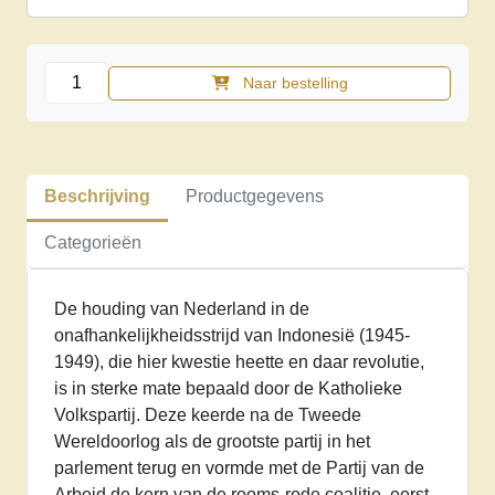
Katholieken
Naar bestelling
en
de
Indonesische
Revolutie
Beschrijving
Productgegevens
aantal
Categorieën
De houding van Nederland in de
onafhankelijkheidsstrijd van Indonesië (1945-
1949), die hier kwestie heette en daar revolutie,
is in sterke mate bepaald door de Katholieke
Volkspartij. Deze keerde na de Tweede
Wereldoorlog als de grootste partij in het
parlement terug en vormde met de Partij van de
Arbeid de kern van de rooms-rode coalitie, eerst