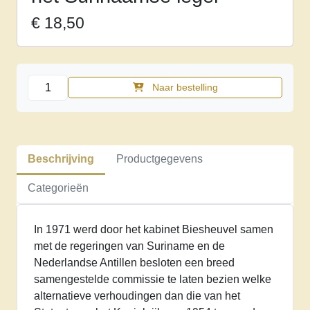
€
18,50
Inpakken
Naar bestelling
onder
schijnwerpers.
De
prijs
Beschrijving
Productgegevens
van
het
Categorieën
Surinaamse
leger
In 1971 werd door het kabinet Biesheuvel samen
aantal
met de regeringen van Suriname en de
Nederlandse Antillen besloten een breed
samengestelde commissie te laten bezien welke
alternatieve verhoudingen dan die van het