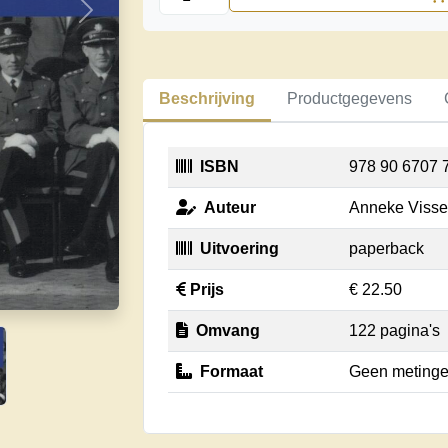
en
Volgende
bevlogen.
Ervaringen
van
Beschrijving
Productgegevens
een
vrouwelijke
politiecommissaris
ISBN
978 90 6707 
aantal
Auteur
Anneke Visse
Uitvoering
paperback
Prijs
€ 22.50
Omvang
122 pagina's
Formaat
Geen metingen