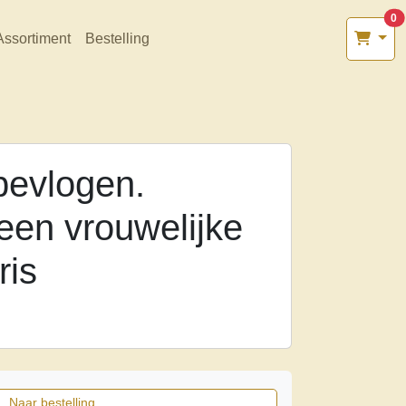
0
Assortiment
Bestelling
bevlogen.
een vrouwelijke
ris
Naar bestelling