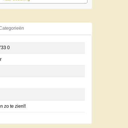
Categorieën
733 0
r
 zo te zien!!