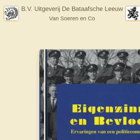
Skip
B.V. Uitgeverij De Bataafsche Leeuw
to
Van Soeren en Co
content