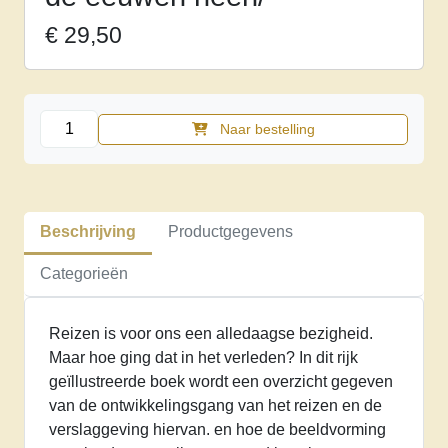
€
29,50
De
Naar bestelling
wereld
in
vogelvlucht.
Reizen
Beschrijving
Productgegevens
en
reisboeken
Categorieën
door
de
Reizen is voor ons een alledaagse bezigheid.
eeuwen
Maar hoe ging dat in het verleden? In dit rijk
heen/
geïllustreerde boek wordt een overzicht gegeven
aantal
van de ontwikkelingsgang van het reizen en de
verslaggeving hiervan. en hoe de beeldvorming