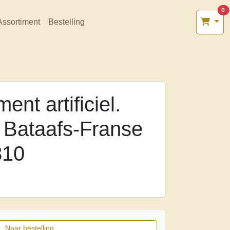
0
Assortiment
Bestelling
nt artificiel.
 Bataafs-Franse
810
Naar bestelling