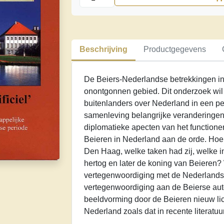
pays
absolument
artificiel.
Nederland
Beschrijving
Productgegevens
in
de
Bataafs-
De Beiers-Nederlandse betrekkingen in
Franse
onontgonnen gebied. Dit onderzoek wil
periode
buitenlanders over Nederland in een p
1795-
samenleving belangrijke veranderingen
1810
diplomatieke apecten van het function
aantal
Beieren in Nederland aan de orde. Hoe
Den Haag, welke taken had zij, welke ins
hertog en later de koning van Beieren
vertegenwoordiging met de Nederlands
vertegenwoordiging aan de Beierse auto
beeldvorming door de Beieren nieuw lic
Nederland zoals dat in recente literatu