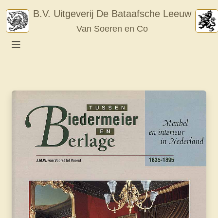
Skip
B.V. Uitgeverij De Bataafsche Leeuw
to
Van Soeren en Co
content