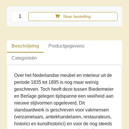
Tussen
Naar bestelling
biedermeier
en
Berlage
II
Beschrijving
Productgegevens
aantal
Categorieën
Over het Nederlandse meubel en interieur uit de
periode 1835 tot 1895 is nog maar weinig
geschreven. Toch heeft deze tussen Biedermeier
en Berlage gelegen tijdspanne een veelheid aan
nieuwe stijlvormen opgeleverd. Dit
standaardwerk is geschreven voor vakmensen
(verzamelaars, antiekhandelaren, restaurateurs,
historici en kunsthistorici) en voor de nog steeds