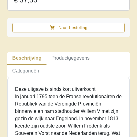
€
37,50
Naar bestelling
Oranje
in
ballingschap
1795-
Beschrijving
Productgegevens
1813
aantal
Categorieën
Deze uitgave is sinds kort uitverkocht.
In januari 1795 toen de Franse revolutionairen de
Republiek van de Verenigde Provinciën
binnenvielen nam stadhouder Willem V met zijn
gezin de wijk naar Engeland. In november 1813
keerde zijn oudste zoon Willem Frederik als
Souverein Vorst naar de Nederlanden terug. Wat