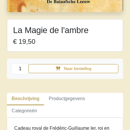
La Magie de l’ambre
€
19,50
La
Naar bestelling
Magie
de
l'ambre
aantal
Beschrijving
Productgegevens
Categorieën
Cadeau royal de Frédéric-Guillaume Ier, roi en