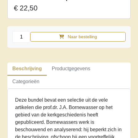
€
22,50
Kerkelijk
Naar bestelling
verleden
in
een
wereldlijke
Beschrijving
Productgegevens
context.
Historische
Categorieën
opstellen
aantal
Deze bundel bevat een selectie uit de vele
artikelen die prof.dr. J.A. Bornewasser op het
gebied van de kerkgeschiedenis heeft
gepubliceerd. Bornewassers werk is
beschouwend en analyserend: hij beperkt zich in
de beschrijving, ofschoon hij een voortreffelijk