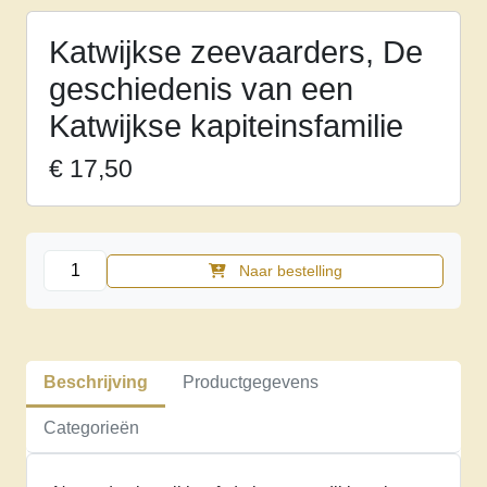
Katwijkse zeevaarders, De
geschiedenis van een
Katwijkse kapiteinsfamilie
€
17,50
Katwijkse
Naar bestelling
zeevaarders,
De
geschiedenis
van
Beschrijving
Productgegevens
een
Katwijkse
Categorieën
kapiteinsfamilie
aantal