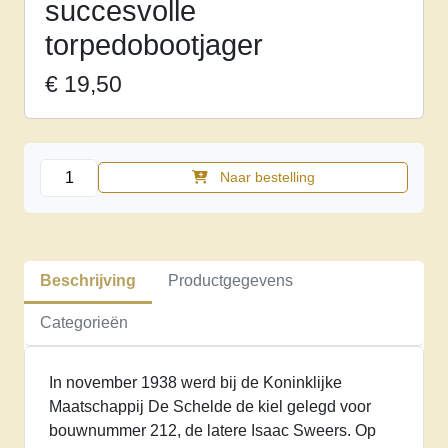
succesvolle
torpedobootjager
€
19,50
Hr.Ms.
Naar bestelling
Isaac
Sweers.
Ontwerp,
bouw
Beschrijving
Productgegevens
en
levensloop
Categorieën
van
een
In november 1938 werd bij de Koninklijke
succesvolle
Maatschappij De Schelde de kiel gelegd voor
torpedobootjager
bouwnummer 212, de latere Isaac Sweers. Op
aantal