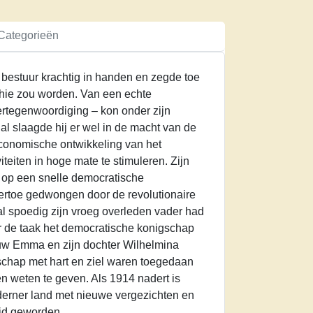
Categorieën
 bestuur krachtig in handen en zegde toe
chie zou worden. Van een echte
ertegenwoordiging – kon onder zijn
al slaagde hij er wel in de macht van de
economische ontwikkeling van het
teiten in hoge mate te stimuleren. Zijn
 op een snelle democratische
ertoe gedwongen door de revolutionaire
e al spoedig zijn vroeg overleden vader had
r de taak het democratische konigschap
ouw Emma en zijn dochter Wilhelmina
schap met hart en ziel waren toegedaan
n weten te geven. Als 1914 nadert is
derner land met nieuwe vergezichten en
id geworden.