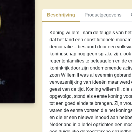
V.
Dynastieke
Beschrijving
Productgegevens
democratie
aantal
Koning willem I nam de teugels van het
dat het land een constitutionele monar
democratie – bestuurd door een volksv
koningschap nog geen sprake zijn, ook 
regentenfamilies te beteugelen en de 
koninkrijk door zijn ondernemende activi
zoon Willem II was al evenmin gebrand
verwezenlijking van ideeën maar werd 
geest van de tijd. Koning willem III, di
opgevolgd, stond als eerste koning voo
tot een goed einde te brengen. Zijn vr
waren de eerste vorsten die het koning
en die er een nieuwe inhoud aan hebbe
Nederland in allerlei opzichten een mo
een duidelijke democratische gezindhe