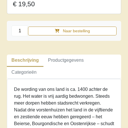
€
19,50
Geschiedenis
Naar bestelling
van
Nederland
I.,
Groei
Beschrijving
Productgegevens
van
een
Categorieën
staat
aantal
De wording van ons land is ca. 1400 achter de
rug. Het water is vrij aardig bedwongen. Steeds
meer dorpen hebben stadsrecht verkregen.
Nadat drie vorstenhuizen het land in de vijftiende
en zestiende eeuw hebben geregeerd – het
Beierse, Bourgondische en Oostenrijkse – schudt