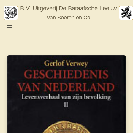
Skip
B.V. Uitgeverij De Bataafsche Leeuw
to
Van Soeren en Co
content