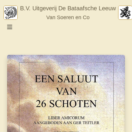
Skip
B.V. Uitgeverij De Bataafsche Leeuw
to
Van Soeren en Co
content