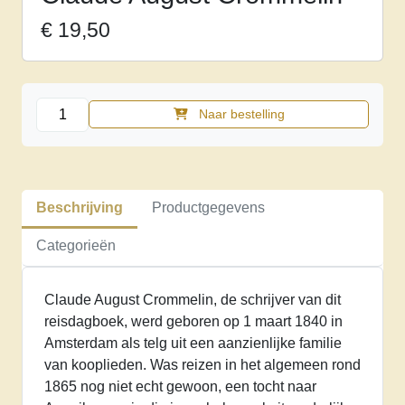
€
19,50
Een
Naar bestelling
Amsterdammer
in
Amerika
1866-
Beschrijving
Productgegevens
1867,
Claude
Categorieën
August
Crommelin
Claude August Crommelin, de schrijver van dit
aantal
reisdagboek, werd geboren op 1 maart 1840 in
Amsterdam als telg uit een aanzienlijke familie
van kooplieden. Was reizen in het algemeen rond
1865 nog niet echt gewoon, een tocht naar