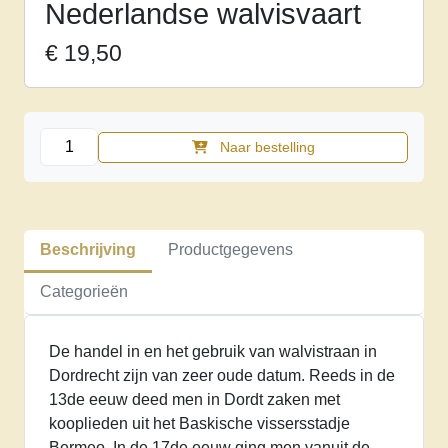
Nederlandse walvisvaart
€
19,50
Dordtse
Naar bestelling
Jonas
in
Olie.
Een
Beschrijving
Productgegevens
bijdrage
tot
Categorieën
de
geschiedenis
De handel in en het gebruik van walvistraan in
van
Dordrecht zijn van zeer oude datum. Reeds in de
de
13de eeuw deed men in Dordt zaken met
Nederlandse
kooplieden uit het Baskische vissersstadje
walvisvaart
Bermeo. In de 17de eeuw ging men vanuit de