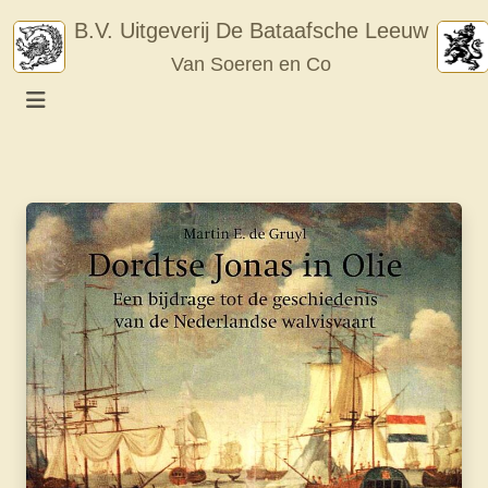
Skip
B.V. Uitgeverij De Bataafsche Leeuw
to
Van Soeren en Co
content