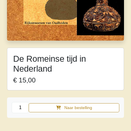
De Romeinse tijd in
Nederland
€
15,00
De
Naar bestelling
Romeinse
tijd
in